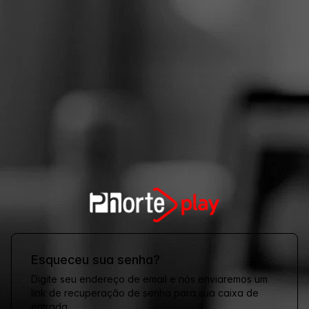
Esqueceu sua senha?
Digite seu endereço de email e nós enviaremos um
link de recuperação de senha para sua caixa de
entrada.